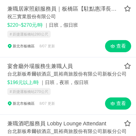
老街設計超過百萬人次拍照上傳的紀錄。 民國111
年年初於竹北試營運的遠東新世紀購物中心將汲取
兼職居家照顧服務員｜板橋區【駐點惠澤長照機構】
轉型成功經驗，持續追求更高的顧客體驗。 轉投資
祝三實業股份有限公司
事業包括愛買量販店、遠企購物中心及頂級超市遠
$220~$270元/時
｜日班，假日班
東都會公司city’super，民國91年遠東集團零售版圖
# 距捷運板橋站280公尺
增加了太平洋SOGO百貨及大陸太平洋百貨，一舉
成為橫跨兩岸的連鎖百貨體系，合併營收突破1,000
查看
新北市板橋區
8/07 更新
億。未來將持續創新、落實服務，期許成為海峽兩
岸一流的零售集團及時尚生活的領導者。
宴會廳外場服務生兼職人員
台北新板希爾頓酒店_凱裕商旅股份有限公司新板分公司
$196元以上/時
｜日班，夜班，假日班
# 距捷運板橋站270公尺
查看
新北市板橋區
8/07 更新
兼職酒吧服務員 Lobby Lounge Attendant
台北新板希爾頓酒店_凱裕商旅股份有限公司新板分公司