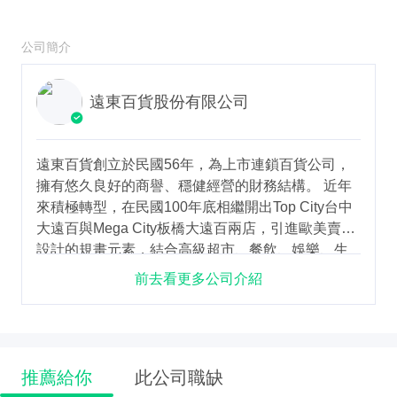
公司簡介
遠東百貨股份有限公司
遠東百貨創立於民國56年，為上市連鎖百貨公司，
擁有悠久良好的商譽、穩健經營的財務結構。 近年
來積極轉型，在民國100年底相繼開出Top City台中
大遠百與Mega City板橋大遠百兩店，引進歐美賣場
設計的規畫元素，結合高級超市、餐飲、娛樂、生
活、文化…等機能，擺脫制式傳統的百貨經營概
前去看更多公司介紹
念，提供顧客現代感、兼具娛樂的購物體驗。於民
國109年年初開幕的信義A13，不但吸引頂級影城、
蘋果旗艦店等，並且結合數位賣場及深夜食堂，創
下台灣百貨三大百萬紀錄：突破百萬進店人次、創
推薦給你
此公司職缺
造三百萬以上瀏覽人次的網路聲量、及大稻埕特色