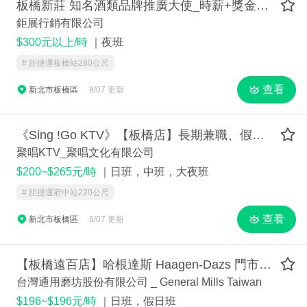
板橋新莊 知名酒類品牌推廣大使_時薪+獎金+職務津貼
鉅展行銷有限公司
$300元以上/時
｜夜班
# 距捷運板橋站280公尺
查看
新北市板橋區
8/07 更新
《Sing !Go KTV》【板橋店】長期兼職、假日兼職、暑假兼職 -時薪200元-265元
聚唱KTV_聚唱文化有限公司
$200~$265元/時
｜日班，中班，大夜班
# 距捷運府中站220公尺
查看
新北市板橋區
8/07 更新
【板橋遠百店】哈根達斯 Haagen-Dazs 門市工讀生 / 計時人員
台灣通用磨坊股份有限公司 _ General Mills Taiwan
$196~$196元/時
｜日班，假日班